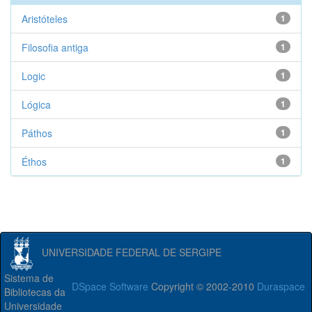
Aristóteles
1
Filosofia antiga
1
Logic
1
Lógica
1
Páthos
1
Éthos
1
UNIVERSIDADE FEDERAL DE SERGIPE
Sistema de
DSpace Software
Copyright © 2002-2010
Duraspace
Bibliotecas da
Universidade