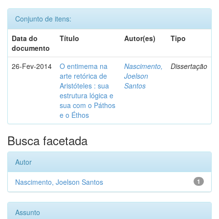
Conjunto de itens:
Data do
Título
Autor(es)
Tipo
documento
26-Fev-2014
O entimema na
Nascimento,
Dissertação
arte retórica de
Joelson
Aristóteles : sua
Santos
estrutura lógica e
sua com o Páthos
e o Éthos
Busca facetada
Autor
Nascimento, Joelson Santos
1
Assunto