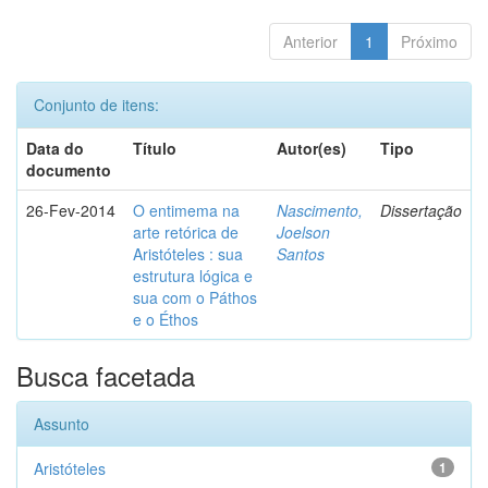
Anterior
1
Próximo
Conjunto de itens:
Data do
Título
Autor(es)
Tipo
documento
26-Fev-2014
O entimema na
Nascimento,
Dissertação
arte retórica de
Joelson
Aristóteles : sua
Santos
estrutura lógica e
sua com o Páthos
e o Éthos
Busca facetada
Assunto
Aristóteles
1