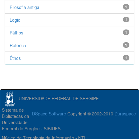
Filosofia antiga
1
Logic
1
Páthos
1
Retórica
1
Éthos
1
UNIVERSIDADE FEDERAL DE SERGIPE
Sistema de
DSpace Software
Copyright © 2002-2010
Duraspace
Bibliotecas da
Universidade
Federal de Sergipe - SIBIUFS
Núcleo de Tecnologia da Informação - NTI