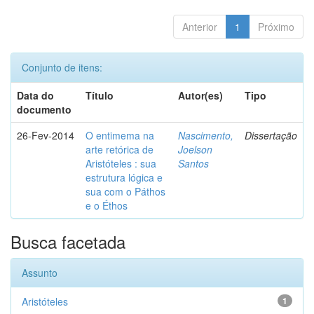
Anterior
1
Próximo
Conjunto de itens:
Data do
Título
Autor(es)
Tipo
documento
26-Fev-2014
O entimema na
Nascimento,
Dissertação
arte retórica de
Joelson
Aristóteles : sua
Santos
estrutura lógica e
sua com o Páthos
e o Éthos
Busca facetada
Assunto
Aristóteles
1