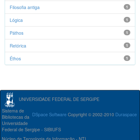
Filosofia antiga
1
Lógica
1
Páthos
1
Retórica
1
Éthos
1
UNIVERSIDADE FEDERAL DE SERGIPE
Sistema de
DSpace Software
Copyright © 2002-2010
Duraspace
Bibliotecas da
Universidade
Federal de Sergipe - SIBIUFS
Núcleo de Tecnologia da Informação - NTI