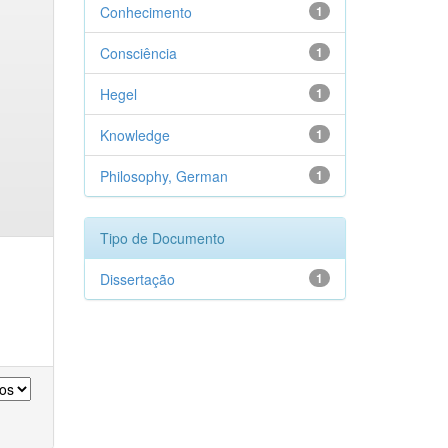
Conhecimento
1
Consciência
1
Hegel
1
Knowledge
1
Philosophy, German
1
Tipo de Documento
Dissertação
1