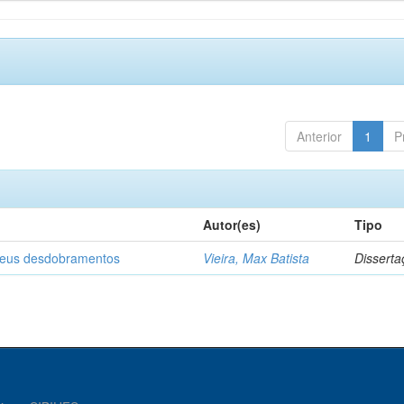
Anterior
1
P
Autor(es)
Tipo
 seus desdobramentos
Vieira, Max Batista
Disserta