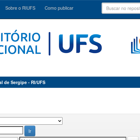
Sobre o RIUFS
Como publicar
al de Sergipe - RI/UFS