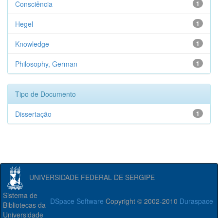
Consciência
1
Hegel
1
Knowledge
1
Philosophy, German
1
Tipo de Documento
Dissertação
1
UNIVERSIDADE FEDERAL DE SERGIPE
Sistema de
DSpace Software
Copyright © 2002-2010
Duraspace
Bibliotecas da
Universidade