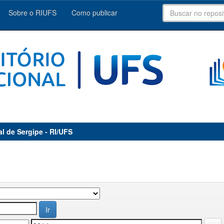
Sobre o RIUFS
Como publicar
al de Sergipe - RI/UFS