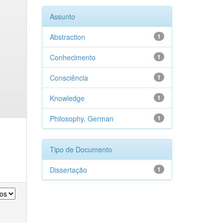
Assunto
Abstraction
1
Conhecimento
1
Consciência
1
Knowledge
1
Philosophy, German
1
Tipo de Documento
Dissertação
1