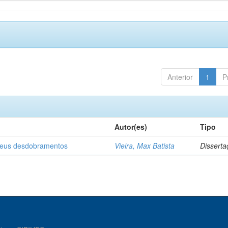
Anterior
1
P
Autor(es)
Tipo
 seus desdobramentos
Vieira, Max Batista
Disserta