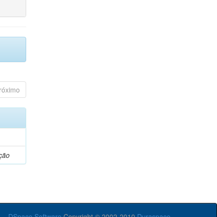
róximo
ção
DSpace Software
Copyright © 2002-2010
Duraspace