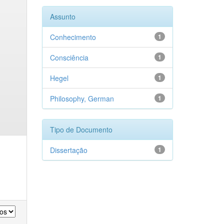
Assunto
Conhecimento
1
Consciência
1
Hegel
1
Philosophy, German
1
Tipo de Documento
Dissertação
1