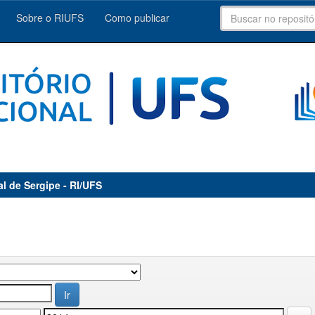
Sobre o RIUFS
Como publicar
al de Sergipe - RI/UFS