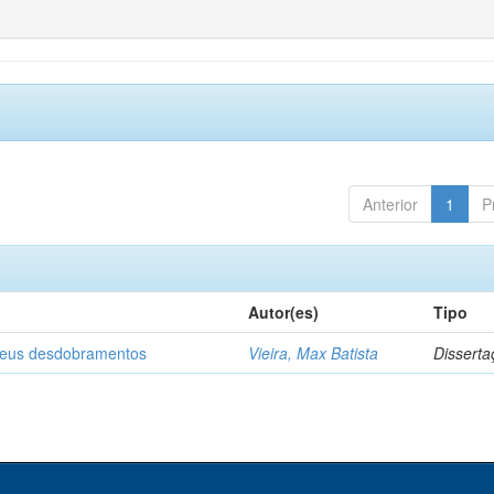
Anterior
1
P
Autor(es)
Tipo
 seus desdobramentos
Vieira, Max Batista
Disserta