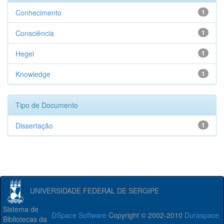
Conhecimento
1
Consciência
1
Hegel
1
Knowledge
1
Tipo de Documento
Dissertação
1
UNIVERSIDADE FEDERAL DE SERGIPE
Sistema de
DSpace Software
Copyright © 2002-2010
Duraspace
Bibliotecas da