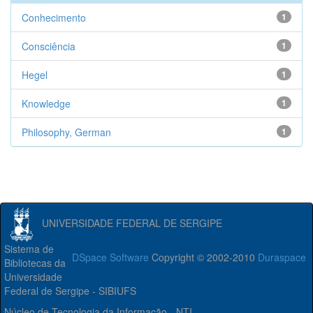
Conhecimento
1
Consciência
1
Hegel
1
Knowledge
1
Philosophy, German
1
UNIVERSIDADE FEDERAL DE SERGIPE
Sistema de
DSpace Software
Copyright © 2002-2010
Duraspace
Bibliotecas da
Universidade
Federal de Sergipe - SIBIUFS
Núcleo de Tecnologia da Informação - NTI