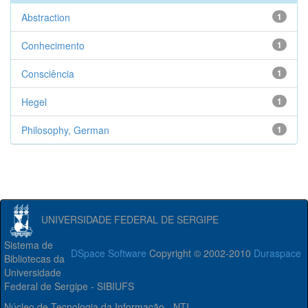
Abstraction
1
Conhecimento
1
Consciência
1
Hegel
1
Philosophy, German
1
UNIVERSIDADE FEDERAL DE SERGIPE
Sistema de
DSpace Software
Copyright © 2002-2010
Duraspace
Bibliotecas da
Universidade
Federal de Sergipe - SIBIUFS
Núcleo de Tecnologia da Informação - NTI