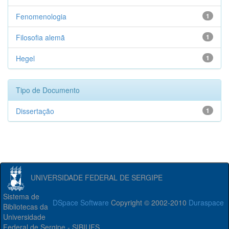
Fenomenologia
1
Filosofia alemã
1
Hegel
1
Tipo de Documento
Dissertação
1
UNIVERSIDADE FEDERAL DE SERGIPE
Sistema de
DSpace Software
Copyright © 2002-2010
Duraspace
Bibliotecas da
Universidade
Federal de Sergipe - SIBIUFS