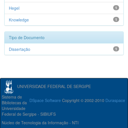
Hegel
1
Knowledge
1
Tipo de Documento
Dissertação
1
UNIVERSIDADE FEDERAL DE SERGIPE
Sistema de
DSpace Software
Copyright © 2002-2010
Duraspace
Bibliotecas da
Universidade
Federal de Sergipe - SIBIUFS
Núcleo de Tecnologia da Informação - NTI