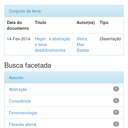
Conjunto de itens:
Data do
Título
Autor(es)
Tipo
documento
14-Fev-2014
Hegel : a abstração
Vieira,
Dissertação
e seus
Max
desdobramentos
Batista
Busca facetada
Assunto
Abstração
1
Consciência
1
Fenomenologia
1
Filosofia alemã
1