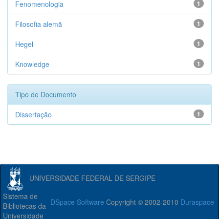
Fenomenologia
1
Filosofia alemã
1
Hegel
1
Knowledge
1
Tipo de Documento
Dissertação
1
UNIVERSIDADE FEDERAL DE SERGIPE
Sistema de
DSpace Software
Copyright © 2002-2010
Duraspace
Bibliotecas da
Universidade