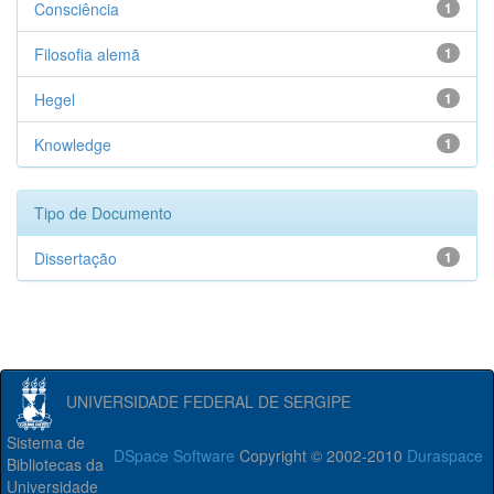
Consciência
1
Filosofia alemã
1
Hegel
1
Knowledge
1
Tipo de Documento
Dissertação
1
UNIVERSIDADE FEDERAL DE SERGIPE
Sistema de
DSpace Software
Copyright © 2002-2010
Duraspace
Bibliotecas da
Universidade