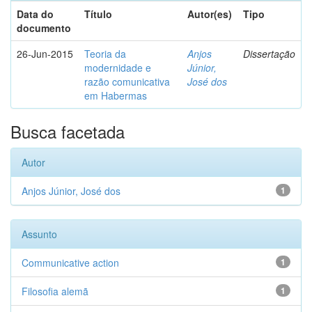
Data do
Título
Autor(es)
Tipo
documento
26-Jun-2015
Teoria da
Anjos
Dissertação
modernidade e
Júnior,
razão comunicativa
José dos
em Habermas
Busca facetada
Autor
Anjos Júnior, José dos
1
Assunto
Communicative action
1
Filosofia alemã
1