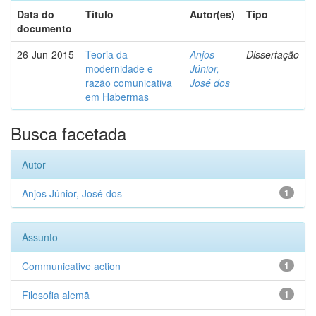
Data do
Título
Autor(es)
Tipo
documento
26-Jun-2015
Teoria da
Anjos
Dissertação
modernidade e
Júnior,
razão comunicativa
José dos
em Habermas
Busca facetada
Autor
Anjos Júnior, José dos
1
Assunto
Communicative action
1
Filosofia alemã
1