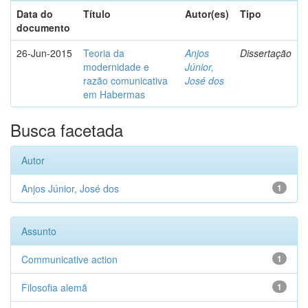
Data do
Título
Autor(es)
Tipo
documento
26-Jun-2015
Teoria da
Anjos
Dissertação
modernidade e
Júnior,
razão comunicativa
José dos
em Habermas
Busca facetada
Autor
Anjos Júnior, José dos
1
Assunto
Communicative action
1
Filosofia alemã
1