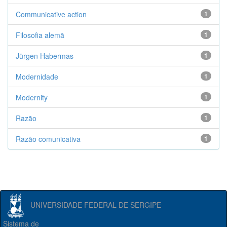
Communicative action
1
Filosofia alemã
1
Jürgen Habermas
1
Modernidade
1
Modernity
1
Razão
1
Razão comunicativa
1
UNIVERSIDADE FEDERAL DE SERGIPE
Sistema de