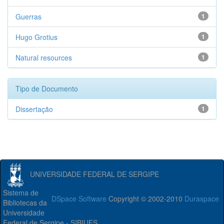
Guerras
1
Hugo Grotius
1
Natural resources
1
Tipo de Documento
Dissertação
1
UNIVERSIDADE FEDERAL DE SERGIPE
Sistema de
DSpace Software
Copyright © 2002-2010
Duraspace
Bibliotecas da
Universidade
Federal de Sergipe - SIBIUFS