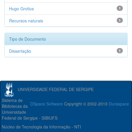
Hugo Grotius
1
Recursos naturais
1
Tipo de Documento
Dissertação
1
UNIVERSIDADE FEDERAL DE SERGIPE
Sistema de
DSpace Software
Copyright © 2002-2010
Duraspace
Bibliotecas da
Universidade
Federal de Sergipe - SIBIUFS
Núcleo de Tecnologia da Informação - NTI