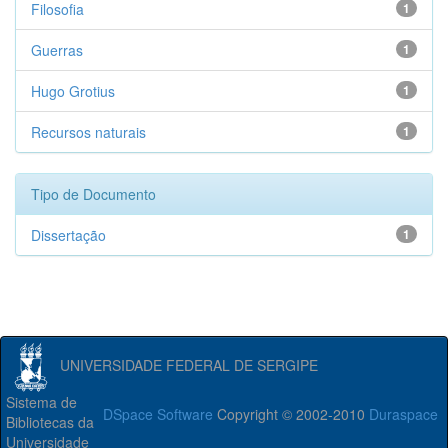
Filosofia
1
Guerras
1
Hugo Grotius
1
Recursos naturais
1
Tipo de Documento
Dissertação
1
UNIVERSIDADE FEDERAL DE SERGIPE
Sistema de
DSpace Software
Copyright © 2002-2010
Duraspace
Bibliotecas da
Universidade