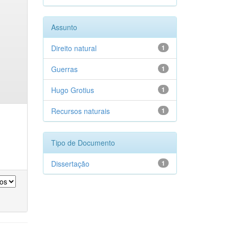
Assunto
Direito natural
1
Guerras
1
Hugo Grotius
1
Recursos naturais
1
Tipo de Documento
Dissertação
1