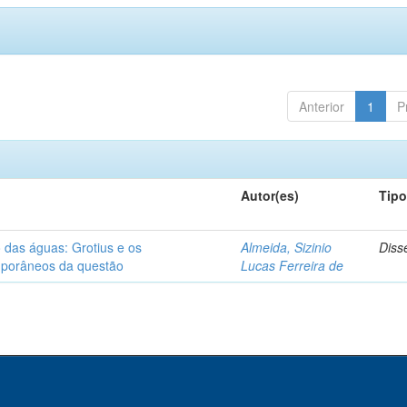
Anterior
1
P
Autor(es)
Tip
o das águas: Grotius e os
Almeida, Sizinio
Diss
porâneos da questão
Lucas Ferreira de