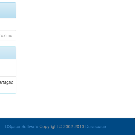
róximo
o
ertação
DSpace Software
Copyright © 2002-2010
Duraspace