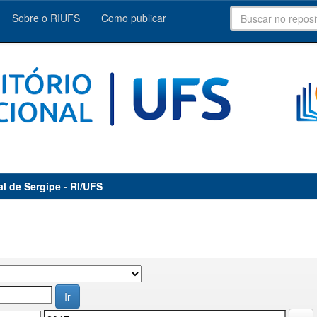
Sobre o RIUFS
Como publicar
al de Sergipe - RI/UFS