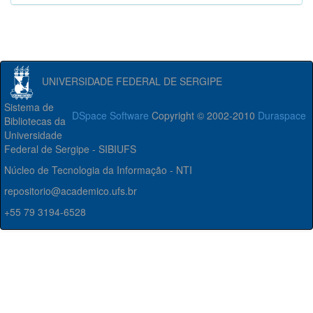
UNIVERSIDADE FEDERAL DE SERGIPE
Sistema de
DSpace Software
Copyright © 2002-2010
Duraspace
Bibliotecas da
Universidade
Federal de Sergipe - SIBIUFS
Núcleo de Tecnologia da Informação - NTI
repositorio@academico.ufs.br
+55 79 3194-6528