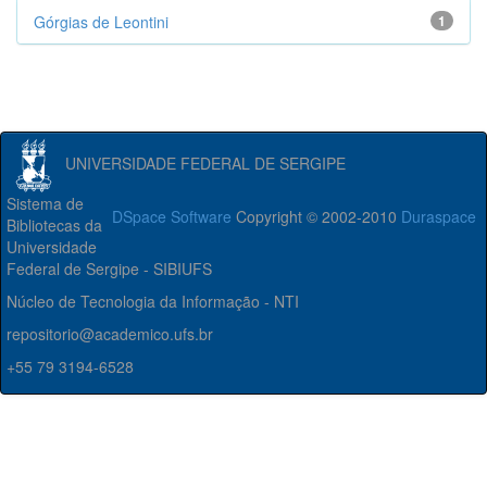
Górgias de Leontini
1
UNIVERSIDADE FEDERAL DE SERGIPE
Sistema de
DSpace Software
Copyright © 2002-2010
Duraspace
Bibliotecas da
Universidade
Federal de Sergipe - SIBIUFS
Núcleo de Tecnologia da Informação - NTI
repositorio@academico.ufs.br
+55 79 3194-6528