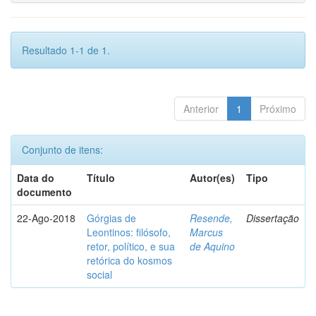
Resultado 1-1 de 1.
Anterior
1
Próximo
Conjunto de itens:
Data do
Título
Autor(es)
Tipo
documento
22-Ago-2018
Górgias de
Resende,
Dissertação
Leontinos: filósofo,
Marcus
retor, político, e sua
de Aquino
retórica do kosmos
social