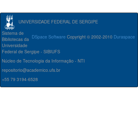
UNIVERSIDADE FEDERAL DE SERGIPE
Sistema de
DSpace Software
Copyright © 2002-2010
Duraspace
Bibliotecas da
Universidade
Federal de Sergipe - SIBIUFS
Núcleo de Tecnologia da Informação - NTI
repositorio@academico.ufs.br
+55 79 3194-6528