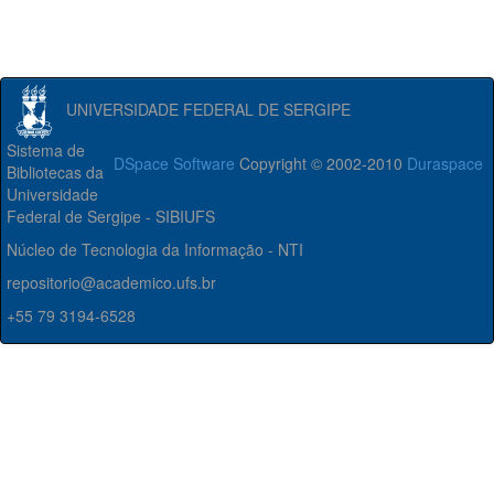
UNIVERSIDADE FEDERAL DE SERGIPE
Sistema de
DSpace Software
Copyright © 2002-2010
Duraspace
Bibliotecas da
Universidade
Federal de Sergipe - SIBIUFS
Núcleo de Tecnologia da Informação - NTI
repositorio@academico.ufs.br
+55 79 3194-6528