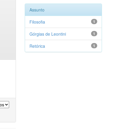
Assunto
Filosofia
1
Górgias de Leontini
1
Retórica
1