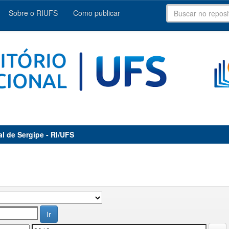
Sobre o RIUFS
Como publicar
al de Sergipe - RI/UFS