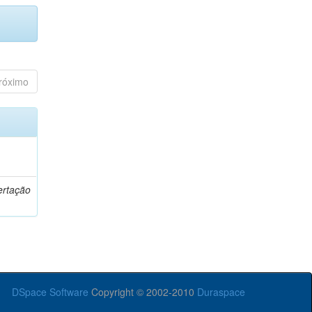
róximo
o
ertação
DSpace Software
Copyright © 2002-2010
Duraspace