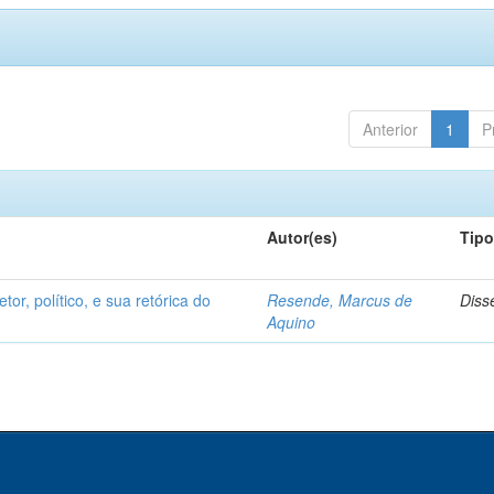
Anterior
1
P
Autor(es)
Tip
etor, político, e sua retórica do
Resende, Marcus de
Diss
Aquino