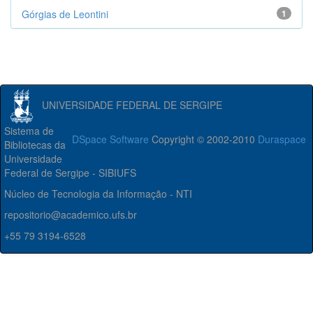
Górgias de Leontini
1
UNIVERSIDADE FEDERAL DE SERGIPE
Sistema de
DSpace Software
Copyright © 2002-2010
Duraspace
Bibliotecas da
Universidade
Federal de Sergipe - SIBIUFS
Núcleo de Tecnologia da Informação - NTI
repositorio@academico.ufs.br
+55 79 3194-6528