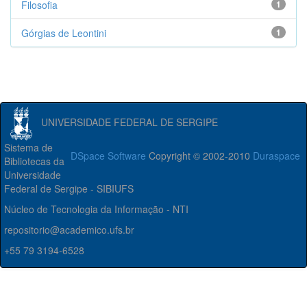
Filosofia
1
Górgias de Leontini
1
UNIVERSIDADE FEDERAL DE SERGIPE
Sistema de
DSpace Software
Copyright © 2002-2010
Duraspace
Bibliotecas da
Universidade
Federal de Sergipe - SIBIUFS
Núcleo de Tecnologia da Informação - NTI
repositorio@academico.ufs.br
+55 79 3194-6528