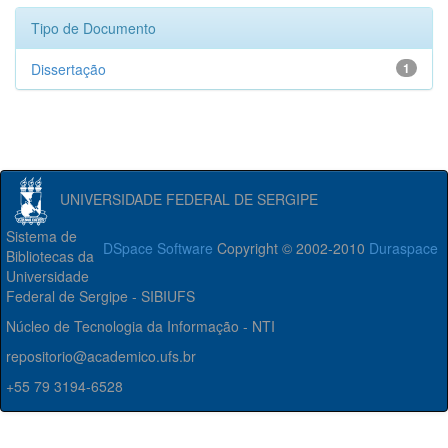
Tipo de Documento
Dissertação
1
UNIVERSIDADE FEDERAL DE SERGIPE
Sistema de
DSpace Software
Copyright © 2002-2010
Duraspace
Bibliotecas da
Universidade
Federal de Sergipe - SIBIUFS
Núcleo de Tecnologia da Informação - NTI
repositorio@academico.ufs.br
+55 79 3194-6528