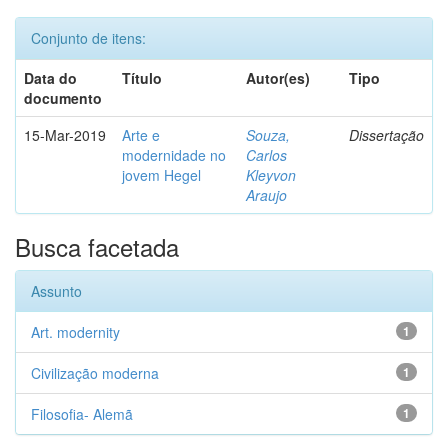
Conjunto de itens:
Data do
Título
Autor(es)
Tipo
documento
15-Mar-2019
Arte e
Souza,
Dissertação
modernidade no
Carlos
jovem Hegel
Kleyvon
Araujo
Busca facetada
Assunto
Art. modernity
1
Civilização moderna
1
Filosofia- Alemã
1