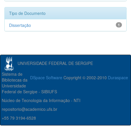
Tipo de Documento
Dissertação
1
UNIVERSIDADE FEDERAL DE SERGIPE
Sistema de
DSpace Software
Copyright © 2002-2010
Duraspace
Bibliotecas da
Universidade
Federal de Sergipe - SIBIUFS
Núcleo de Tecnologia da Informação - NTI
repositorio@academico.ufs.br
+55 79 3194-6528