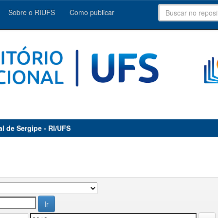
Sobre o RIUFS
Como publicar
al de Sergipe - RI/UFS