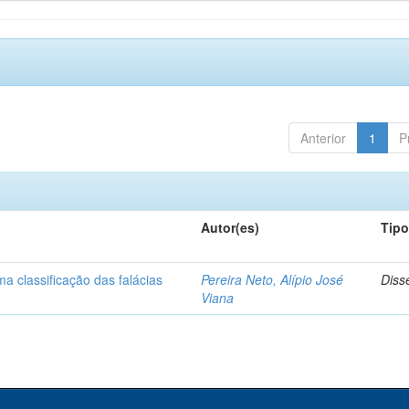
Anterior
1
P
Autor(es)
Tip
a classificação das falácias
Pereira Neto, Alípio José
Diss
Viana