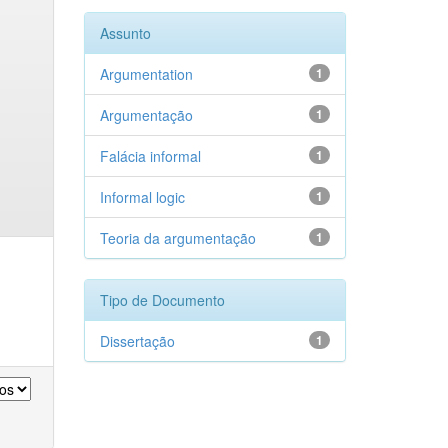
Assunto
Argumentation
1
Argumentação
1
Falácia informal
1
Informal logic
1
Teoria da argumentação
1
Tipo de Documento
Dissertação
1