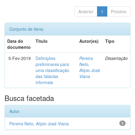
Anterior
1
Próximo
Conjunto de itens:
Data do
Título
Autor(es)
Tipo
documento
5-Fev-2019
Definições
Pereira
Dissertação
preliminares para
Neto,
uma classificação
Alípio José
das falácias
Viana
informais
Busca facetada
Autor
Pereira Neto, Alípio José Viana
1