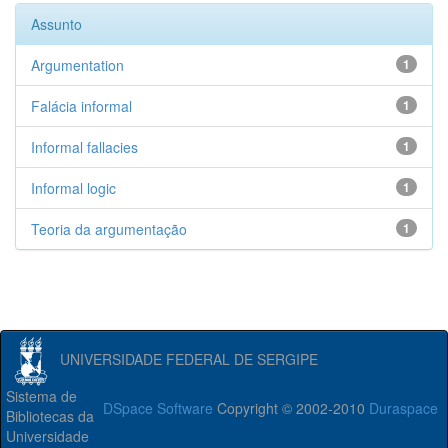
Assunto
Argumentation
1
Falácia informal
1
Informal fallacies
1
Informal logic
1
Teoria da argumentação
1
UNIVERSIDADE FEDERAL DE SERGIPE
Sistema de
DSpace Software
Copyright © 2002-2010
Duraspace
Bibliotecas da
Universidade