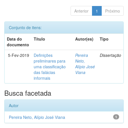
Anterior
1
Próximo
Conjunto de itens:
Data do
Título
Autor(es)
Tipo
documento
5-Fev-2019
Definições
Pereira
Dissertação
preliminares para
Neto,
uma classificação
Alípio José
das falácias
Viana
informais
Busca facetada
Autor
Pereira Neto, Alípio José Viana
1