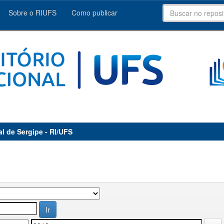
Sobre o RIUFS
Como publicar
al de Sergipe - RI/UFS