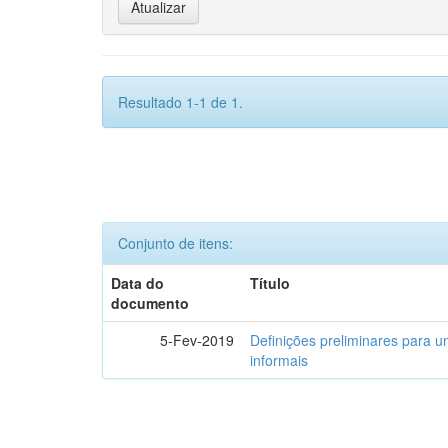
Resultado 1-1 de 1.
Conjunto de itens:
Data do
Título
documento
5-Fev-2019
Definições preliminares para um
informais