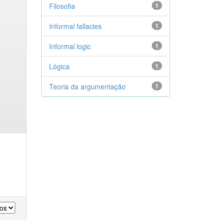
Filosofia
1
Informal fallacies
1
Informal logic
1
Lógica
1
Teoria da argumentação
1