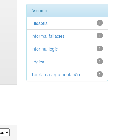
Assunto
Filosofia
1
Informal fallacies
1
Informal logic
1
Lógica
1
Teoria da argumentação
1