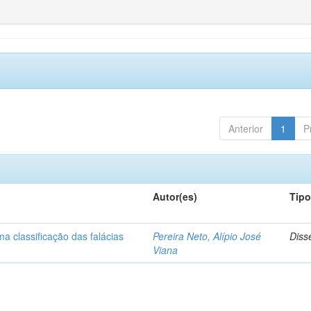
Anterior
1
P
Autor(es)
Tip
a classificação das falácias
Pereira Neto, Alípio José
Diss
Viana