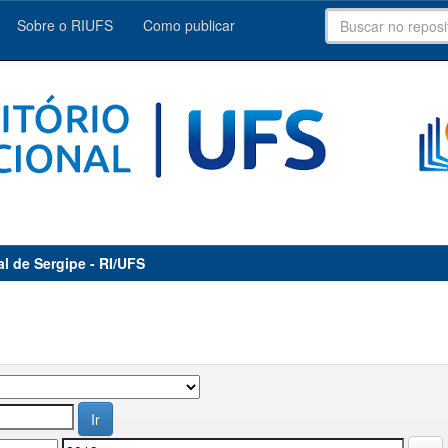
Sobre o RIUFS
Como publicar
al de Sergipe - RI/UFS