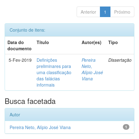
Anterior
1
Próximo
Conjunto de itens:
Data do
Título
Autor(es)
Tipo
documento
5-Fev-2019
Definições
Pereira
Dissertação
preliminares para
Neto,
uma classificação
Alípio José
das falácias
Viana
informais
Busca facetada
Autor
Pereira Neto, Alípio José Viana
1