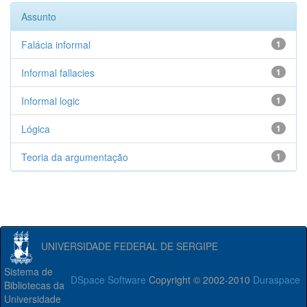
Assunto
Falácia informal
1
Informal fallacies
1
Informal logic
1
Lógica
1
Teoria da argumentação
1
UNIVERSIDADE FEDERAL DE SERGIPE
Sistema de
DSpace Software
Copyright © 2002-2010
Duraspace
Bibliotecas da
Universidade