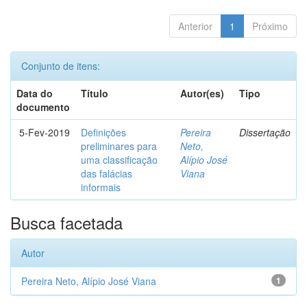
Anterior
1
Próximo
Conjunto de itens:
Data do
Título
Autor(es)
Tipo
documento
5-Fev-2019
Definições
Pereira
Dissertação
preliminares para
Neto,
uma classificação
Alípio José
das falácias
Viana
informais
Busca facetada
Autor
Pereira Neto, Alípio José Viana
1