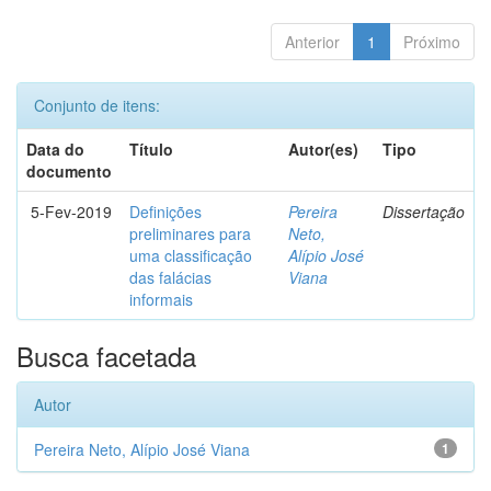
Anterior
1
Próximo
Conjunto de itens:
Data do
Título
Autor(es)
Tipo
documento
5-Fev-2019
Definições
Pereira
Dissertação
preliminares para
Neto,
uma classificação
Alípio José
das falácias
Viana
informais
Busca facetada
Autor
Pereira Neto, Alípio José Viana
1