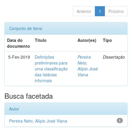
Anterior
1
Próximo
Conjunto de itens:
Data do
Título
Autor(es)
Tipo
documento
5-Fev-2019
Definições
Pereira
Dissertação
preliminares para
Neto,
uma classificação
Alípio José
das falácias
Viana
informais
Busca facetada
Autor
Pereira Neto, Alípio José Viana
1