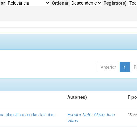
por
Ordenar
Registro(s)
Anterior
1
P
Autor(es)
Tip
a classificação das falácias
Pereira Neto, Alípio José
Diss
Viana