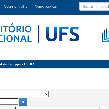
Sobre o RIUFS
Como publicar
al de Sergipe - RI/UFS