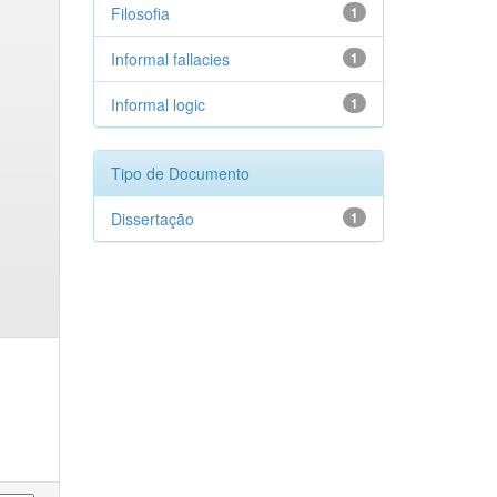
Filosofia
1
Informal fallacies
1
Informal logic
1
Tipo de Documento
Dissertação
1