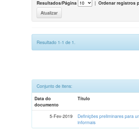
Resultados/Página
|
Ordenar registros 
Resultado 1-1 de 1.
Conjunto de itens:
Data do
Título
documento
5-Fev-2019
Definições preliminares para um
informais