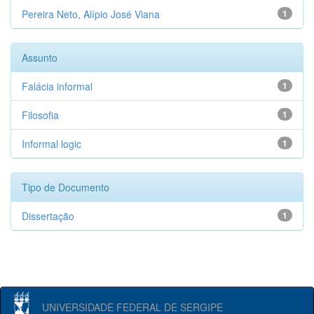
Pereira Neto, Alípio José Viana
1
Assunto
Falácia informal
1
Filosofia
1
Informal logic
1
Tipo de Documento
Dissertação
1
UNIVERSIDADE FEDERAL DE SERGIPE