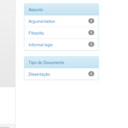
Assunto
Argumentation
1
Filosofia
1
Informal logic
1
Tipo de Documento
Dissertação
1