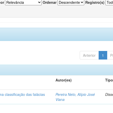
por
Ordenar
Registro(s)
Anterior
1
P
Autor(es)
Tip
a classificação das falácias
Pereira Neto, Alípio José
Diss
Viana