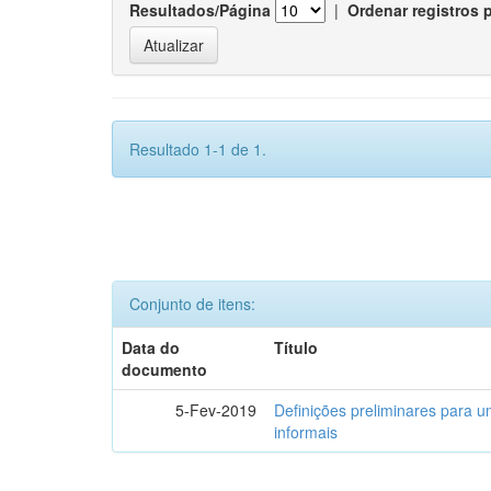
Resultados/Página
|
Ordenar registros 
Resultado 1-1 de 1.
Conjunto de itens:
Data do
Título
documento
5-Fev-2019
Definições preliminares para um
informais