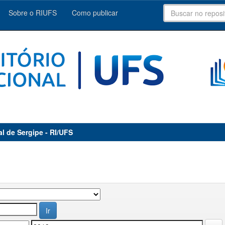
Sobre o RIUFS
Como publicar
al de Sergipe - RI/UFS