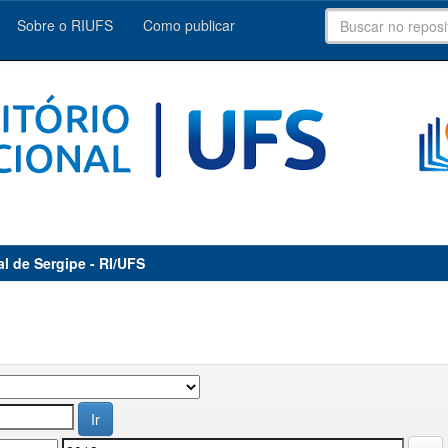
Sobre o RIUFS
Como publicar
al de Sergipe - RI/UFS