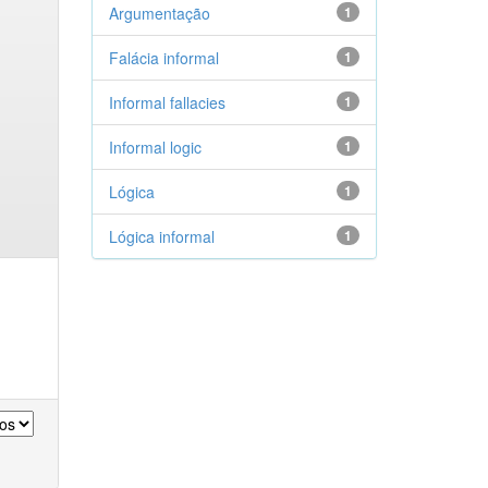
Argumentação
1
Falácia informal
1
Informal fallacies
1
Informal logic
1
Lógica
1
Lógica informal
1