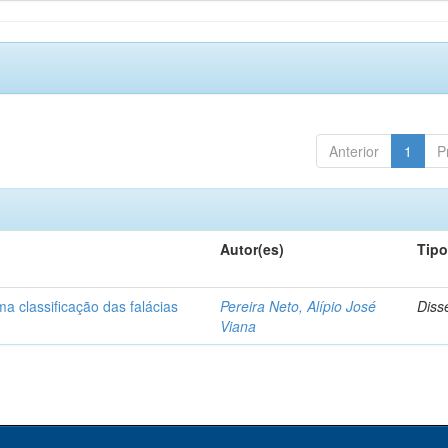
Anterior
1
P
Autor(es)
Tip
a classificação das falácias
Pereira Neto, Alípio José
Diss
Viana