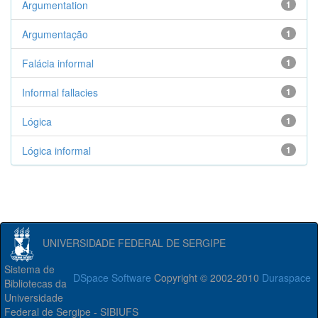
Argumentation
1
Argumentação
1
Falácia informal
1
Informal fallacies
1
Lógica
1
Lógica informal
1
UNIVERSIDADE FEDERAL DE SERGIPE
Sistema de
DSpace Software
Copyright © 2002-2010
Duraspace
Bibliotecas da
Universidade
Federal de Sergipe - SIBIUFS