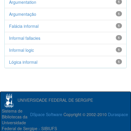
Argumentation
1
Argumentação
1
Falácia informal
1
Informal fallacies
1
Informal logic
1
Lógica informal
1
UNIVERSIDADE FEDERAL DE SERGIPE
Sistema de
DSpace Software
Copyright © 2002-2010
Duraspace
Bibliotecas da
Universidade
Federal de Sergipe - SIBIUFS