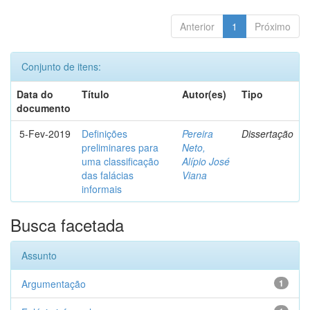
Anterior
1
Próximo
Conjunto de itens:
Data do
Título
Autor(es)
Tipo
documento
5-Fev-2019
Definições
Pereira
Dissertação
preliminares para
Neto,
uma classificação
Alípio José
das falácias
Viana
informais
Busca facetada
Assunto
Argumentação
1