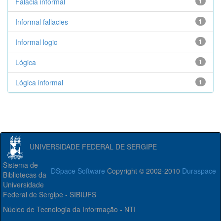
Falácia informal
1
Informal fallacies
1
Informal logic
1
Lógica
1
Lógica informal
1
UNIVERSIDADE FEDERAL DE SERGIPE
Sistema de
DSpace Software
Copyright © 2002-2010
Duraspace
Bibliotecas da
Universidade
Federal de Sergipe - SIBIUFS
Núcleo de Tecnologia da Informação - NTI