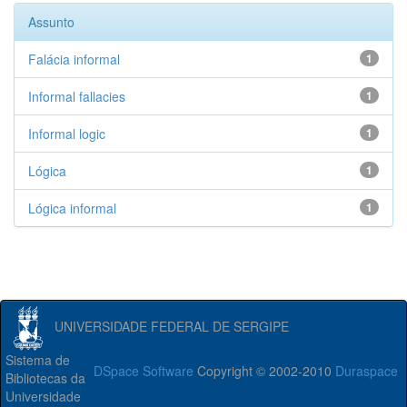
Assunto
Falácia informal
1
Informal fallacies
1
Informal logic
1
Lógica
1
Lógica informal
1
UNIVERSIDADE FEDERAL DE SERGIPE
Sistema de
DSpace Software
Copyright © 2002-2010
Duraspace
Bibliotecas da
Universidade