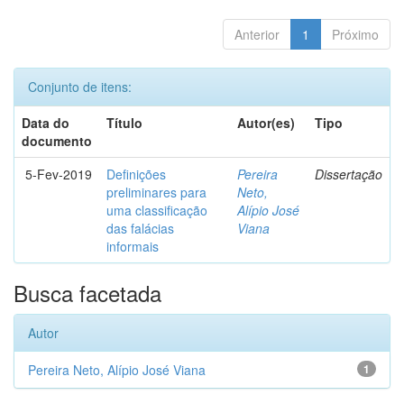
Anterior
1
Próximo
Conjunto de itens:
Data do
Título
Autor(es)
Tipo
documento
5-Fev-2019
Definições
Pereira
Dissertação
preliminares para
Neto,
uma classificação
Alípio José
das falácias
Viana
informais
Busca facetada
Autor
Pereira Neto, Alípio José Viana
1