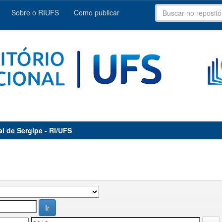
Sobre o RIUFS
Como publicar
al de Sergipe - RI/UFS