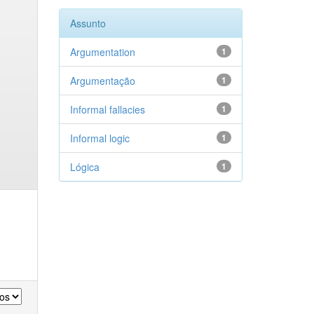
Assunto
Argumentation
1
Argumentação
1
Informal fallacies
1
Informal logic
1
Lógica
1