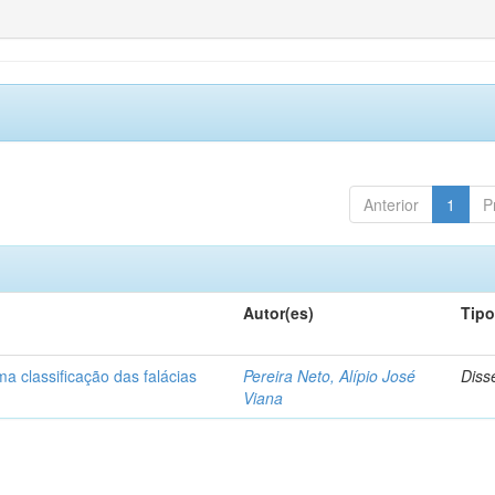
Anterior
1
P
Autor(es)
Tip
a classificação das falácias
Pereira Neto, Alípio José
Diss
Viana