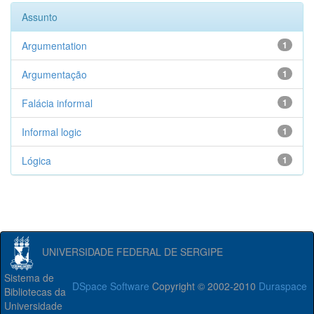
Assunto
Argumentation
1
Argumentação
1
Falácia informal
1
Informal logic
1
Lógica
1
UNIVERSIDADE FEDERAL DE SERGIPE
Sistema de
DSpace Software
Copyright © 2002-2010
Duraspace
Bibliotecas da
Universidade