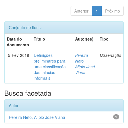
Anterior
1
Próximo
Conjunto de itens:
Data do
Título
Autor(es)
Tipo
documento
5-Fev-2019
Definições
Pereira
Dissertação
preliminares para
Neto,
uma classificação
Alípio José
das falácias
Viana
informais
Busca facetada
Autor
Pereira Neto, Alípio José Viana
1